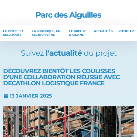
LE PROJET ET
LA LOGISTIQUE, UN
LE GROUPE
ACTUALITÉS
POSTULEZ
SES ATOUTS
SECTEUR VITAL
BARJANE
Suivez
l'actualité
du projet
DÉCOUVREZ BIENTÔT LES COULISSES
D’UNE COLLABORATION RÉUSSIE AVEC
DECATHLON LOGISTIQUE FRANCE
13 JANVIER 2025