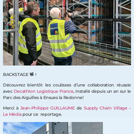
BACKSTAGE
!
Découvrez bientôt les coulisses d’une collaboration réussie
avec
Decathlon Logistique France
, installé depuis un an sur le
Parc des Aiguilles à Ensues la Redonne!
Merci à
Jean-Philippe GUILLAUME
de
Supply Chain Village –
Le Média
pour ce reportage.