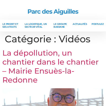
LE PROJET ET
LA LOGISTIQUE, UN
LE GROUPE
ACTUALITÉS
POSTULEZ
SES ATOUTS
SECTEUR VITAL
BARJANE
Catégorie :
Vidéos
La dépollution, un
chantier dans le chantier
– Mairie Ensuès-la-
Redonne