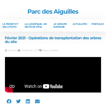
LE PROJET ET
LA LOGISTIQUE, UN
LE GROUPE
ACTUALITÉS
POSTULEZ
SES ATOUTS
SECTEUR VITAL
BARJANE
Février 2021 - Opérations de transplantation des arbres
du site
Barjane
20 février 2021
News
,
Vidéos