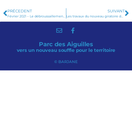
PRÉCEDENT
SUIVANT
Février 2021 – Le débroussaillement une opération réglementaire
Les travaux du nouveau giratoire de la D48a sont maintenant terminés
Parc des Aiguilles
vers un nouveau souffle pour le territoire
© BARJANE